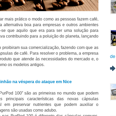
nar mais prático o modo como as pessoas fazem café,
 alternativa boa para empresas e outros ambientes
iu-se que aquilo que era para ser uma solução para
tava contribuindo para a poluição do planeta, lançando
 proibiram sua comercialização, fazendo com que as
psulas de café. Para resolver o problema, a empresa
de
roduto que atende às necessidades do mercado e, o
como os modelos antigos.
minhão na véspera do ataque em Nice
“PurPod 100” são as primeiras no mundo que podem
 principais características das novas cápsulas
l em preservar nutrientes que podem auxiliar o
lagens são usadas como adubo.
a nas PurPod 100 é diferente das cápsulas comuns,