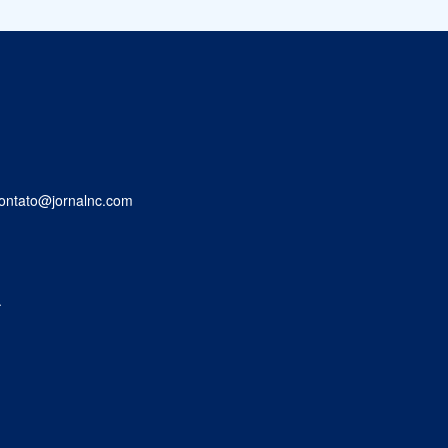
contato@jornalnc.com
,
.