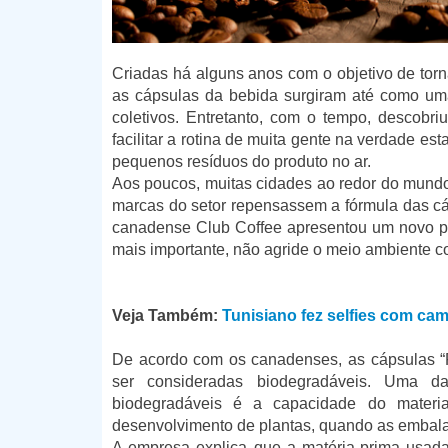
Criadas há alguns anos com o objetivo de tor
as cápsulas da bebida surgiram até como uma
coletivos. Entretanto, com o tempo, descobr
facilitar a rotina de muita gente na verdade es
pequenos resíduos do produto no ar.
Aos poucos, muitas cidades ao redor do mundo
marcas do setor repensassem a fórmula das cá
canadense Club Coffee apresentou um novo p
mais importante, não agride o meio ambiente 
Veja Também:
Tunisiano fez selfies com ca
De acordo com os canadenses, as cápsulas 
ser consideradas biodegradáveis. Uma das
biodegradáveis é a capacidade do materia
desenvolvimento de plantas, quando as emba
A empresa explica que a matéria-prima usad