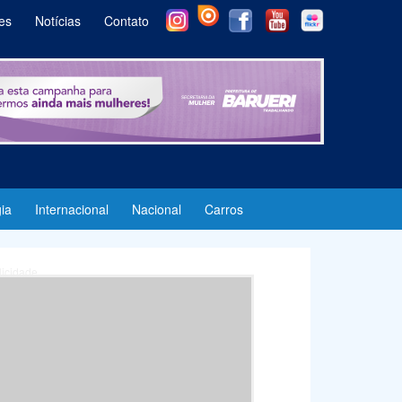
es
Notícias
Contato
ia
Internacional
Nacional
Carros
licidade