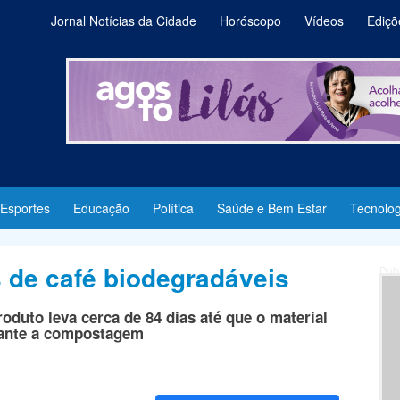
Jornal Notícias da Cidade
Horóscopo
Vídeos
Ediçõ
Esportes
Educação
Política
Saúde e Bem Estar
Tecnolog
 de café biodegradáveis
Pub
oduto leva cerca de 84 dias até que o material
rante a compostagem